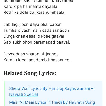
Sumiraun ikachit tumhen bhavaanee
Karo krpa he maatu dayaala
Rddhi-siddhi dai karahu nihaala.
Jab lagi jioon daya phal paoon
Tumharo yash main sada sunaoon
Durga chaaleesa jo koee gaavai
Sab sukh bhog paramapad paavai.
Deveedaas sharan nij jaanee
Karahu krpa jagadamb bhavaanee.
Related Song Lyrics:
Shera Wali Lyrics By Hansraj Raghuwanshi –
Navrati Special
Maai Ni Maai Lyrics in Hindi By Navratri Song