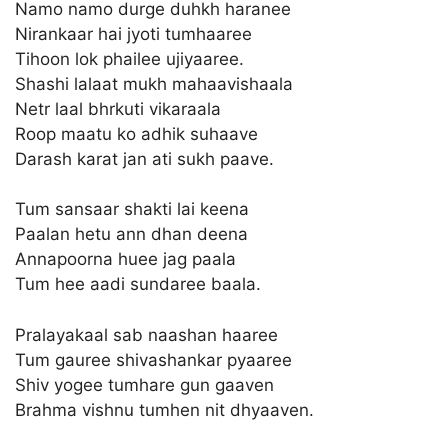
Namo namo durge duhkh haranee
Nirankaar hai jyoti tumhaaree
Tihoon lok phailee ujiyaaree.
Shashi lalaat mukh mahaavishaala
Netr laal bhrkuti vikaraala
Roop maatu ko adhik suhaave
Darash karat jan ati sukh paave.
Tum sansaar shakti lai keena
Paalan hetu ann dhan deena
Annapoorna huee jag paala
Tum hee aadi sundaree baala.
Pralayakaal sab naashan haaree
Tum gauree shivashankar pyaaree
Shiv yogee tumhare gun gaaven
Brahma vishnu tumhen nit dhyaaven.