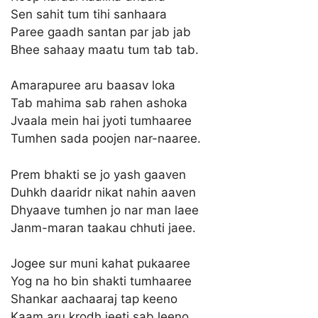
Sen sahit tum tihi sanhaara
Paree gaadh santan par jab jab
Bhee sahaay maatu tum tab tab.
Amarapuree aru baasav loka
Tab mahima sab rahen ashoka
Jvaala mein hai jyoti tumhaaree
Tumhen sada poojen nar-naaree.
Prem bhakti se jo yash gaaven
Duhkh daaridr nikat nahin aaven
Dhyaave tumhen jo nar man laee
Janm-maran taakau chhuti jaee.
Jogee sur muni kahat pukaaree
Yog na ho bin shakti tumhaaree
Shankar aachaaraj tap keeno
Kaam aru krodh jeeti sab leeno.