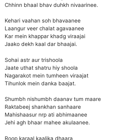
Chhinn bhaal bhav duhkh nivaarinee.
Kehari vaahan soh bhavaanee
Laangur veer chalat agavaanee
Kar mein khappar khadg viraajai
Jaako dekh kaal dar bhaajai.
Sohai astr aur trishoola
Jaate uthat shatru hiy shoola
Nagarakot mein tumheen viraajat
Tihunlok mein danka baajat.
Shumbh nishumbh daanav tum maare
Raktabeej shankhan sanhaare
Mahishaasur nrp ati abhimaanee
Jehi agh bhaar mahee akulaanee.
Roop karaal kaalika dhaara