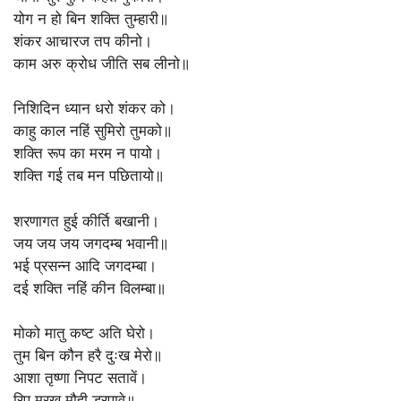
योग न हो बिन शक्ति तुम्हारी॥
शंकर आचारज तप कीनो।
काम अरु क्रोध जीति सब लीनो॥
निशिदिन ध्यान धरो शंकर को।
काहु काल नहिं सुमिरो तुमको॥
शक्ति रूप का मरम न पायो।
शक्ति गई तब मन पछितायो॥
शरणागत हुई कीर्ति बखानी।
जय जय जय जगदम्ब भवानी॥
भई प्रसन्न आदि जगदम्बा।
दई शक्ति नहिं कीन विलम्बा॥
मोको मातु कष्ट अति घेरो।
तुम बिन कौन हरै दुःख मेरो॥
आशा तृष्णा निपट सतावें।
रिपू मुरख मौही डरपावे॥