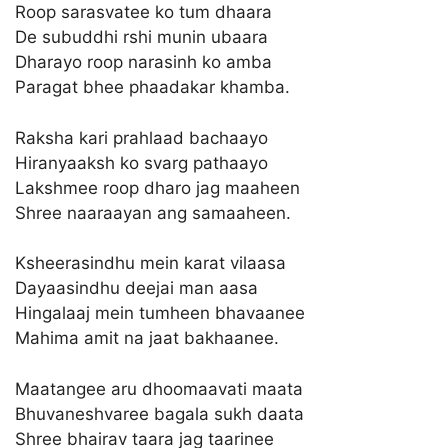
Roop sarasvatee ko tum dhaara
De subuddhi rshi munin ubaara
Dharayo roop narasinh ko amba
Paragat bhee phaadakar khamba.
Raksha kari prahlaad bachaayo
Hiranyaaksh ko svarg pathaayo
Lakshmee roop dharo jag maaheen
Shree naaraayan ang samaaheen.
Ksheerasindhu mein karat vilaasa
Dayaasindhu deejai man aasa
Hingalaaj mein tumheen bhavaanee
Mahima amit na jaat bakhaanee.
Maatangee aru dhoomaavati maata
Bhuvaneshvaree bagala sukh daata
Shree bhairav taara jag taarinee