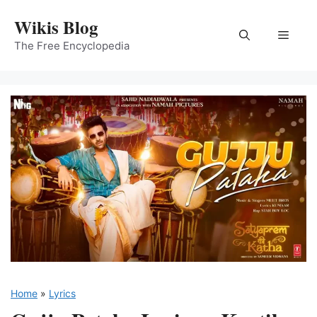
Skip
Wikis Blog
to
Menu
content
The Free Encyclopedia
Home
»
Lyrics