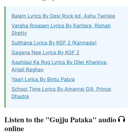
Balam Lyrics By Desi Rock kd, Ashu Twinkle
Varaha Roopam Lyrics By Kantara, Rishab
Shetty
Sulthana Lyrics By KGF 2 (Kannada)
Gagana Nee Lyrics By KGF 2
Aashiqui Ka Rog Lyrics By Diler Kharkiya,
Anjali Raghav
Yaari Lyrics By Bintu Pabra
School Time Lyrics By Amanraj Gill, Prince
Dhadra
Listen to the "Gujju Pataka" audio
online