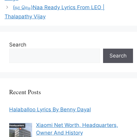
(நா ரெடி)Naa Ready Lyrics From LEO |
Thalapathy Vijay
Search
Search
Recent Posts
Halaballoo Lyrics By Benny Dayal
Xiaomi Net Worth, Headquarters,
Owner And History