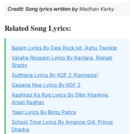
Credit: Song lyrics written by
Madhan Karky
Related Song Lyrics:
Balam Lyrics By Desi Rock kd, Ashu Twinkle
Varaha Roopam Lyrics By Kantara, Rishab
Shetty
Sulthana Lyrics By KGF 2 (Kannada)
Gagana Nee Lyrics By KGF 2
Aashiqui Ka Rog Lyrics By Diler Kharkiya,
Anjali Raghav
Yaari Lyrics By Bintu Pabra
School Time Lyrics By Amanraj Gill, Prince
Dhadra