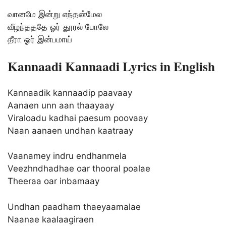
வானமே இன்று எந்தன்மேல
வீழந்தததே ஓர் தூரல் போலே
தீரா ஓர் இன்பமாய்
Kannaadi Kannaadi Lyrics in English
Kannaadik kannaadip paavaay
Aanaen unn aan thaayaay
Viraloadu kadhai paesum poovaay
Naan aanaen undhan kaatraay
Vaanamey indru endhanmela
Veezhndhadhae oar thooral poalae
Theeraa oar inbamaay
Undhan paadham thaeyaamalae
Naanae kaalaagiraen