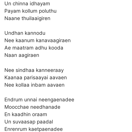
Un chinna idhayam
Payam kollum poluthu
Naane thuilaaigiren
Undhan kannodu
Nee kaanum kanavaagiraen
Ae maatram adhu kooda
Naan aagiraen
Nee sindhaa kanneeraay
Kaanaa parisaayai aavaen
Nee kollaa inbam aavaen
Endrum unnai neengaenadee
Moocchae needhanade
En kaadhin oraam
Un suvaasap paadal
Enrenrum kaetpaenadee