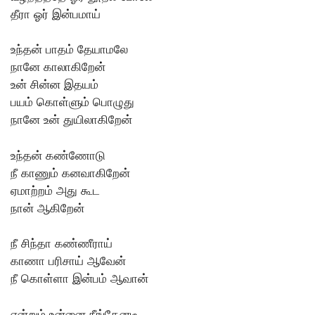
தீரா ஓர் இன்பமாய்
உந்தன் பாதம் தேயாமலே
நானே காலாகிறேன்
உன் சின்ன இதயம்
பயம் கொள்ளும் பொழுது
நானே உன் துயிலாகிறேன்
உந்தன் கண்ணோடு
நீ காணும் கனவாகிறேன்
ஏமாற்றம் அது கூட
நான் ஆகிறேன்
நீ சிந்தா கண்ணீராய்
காணா பரிசாய் ஆவேன்
நீ கொள்ளா இன்பம் ஆவான்
என்றும் உன்னை நீங்கேனடீ