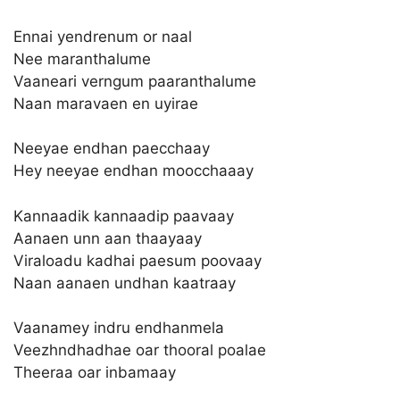
Ennai yendrenum or naal
Nee maranthalume
Vaaneari verngum paaranthalume
Naan maravaen en uyirae
Neeyae endhan paecchaay
Hey neeyae endhan moocchaaay
Kannaadik kannaadip paavaay
Aanaen unn aan thaayaay
Viraloadu kadhai paesum poovaay
Naan aanaen undhan kaatraay
Vaanamey indru endhanmela
Veezhndhadhae oar thooral poalae
Theeraa oar inbamaay