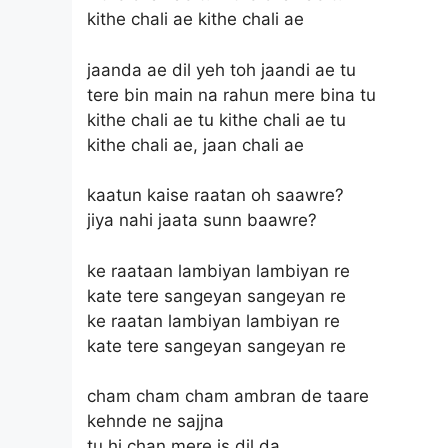
kithe chali ae kithe chali ae
jaanda ae dil yeh toh jaandi ae tu
tere bin main na rahun mere bina tu
kithe chali ae tu kithe chali ae tu
kithe chali ae, jaan chali ae
kaatun kaise raatan oh saawre?
jiya nahi jaata sunn baawre?
ke raataan lambiyan lambiyan re
kate tere sangeyan sangeyan re
ke raatan lambiyan lambiyan re
kate tere sangeyan sangeyan re
cham cham cham ambran de taare
kehnde ne sajjna
tu hi chan mere is dil da