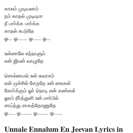
காலம் முடியலாம்
நம் காதல் முடியுமா
நீ பாா்க்க பாா்க்க
காதல் கூடுதே
ஓ… ஓ……. ஓ…… ஓ…
உன்னாலே எந்நாளும்
என் ஜீவன் வாழுதே
சொல்லாமல் உன் சுவாசம்
என் மூச்சில் சேருதே உன் கைகள்
கோா்க்கும் ஓா் நொடி என் கண்கள்
ஓரம் நீா்த்துளி உன் மாா்பில்
சாய்ந்து சாகத்தோணுதே
ஓ….. ஓ…….. ஓ…….. ஓ……
Unnale Ennalum En Jeevan Lyrics in