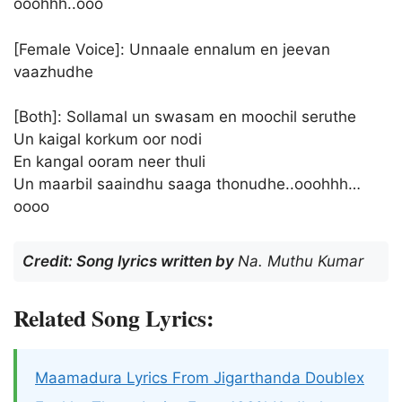
ooohhh..ooo
[Female Voice]: Unnaale ennalum en jeevan
vaazhudhe
[Both]: Sollamal un swasam en moochil seruthe
Un kaigal korkum oor nodi
En kangal ooram neer thuli
Un maarbil saaindhu saaga thonudhe..ooohhh…
oooo
Credit: Song lyrics written by
Na. Muthu Kumar
Related Song Lyrics:
Maamadura Lyrics From Jigarthanda Doublex