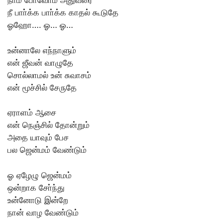
நாம் போவோம் அதுவரை
நீ பாா்க்க பாா்க்க காதல் கூடுதே
ஓஹோ…. ஓ… ஓ…
உன்னாலே எந்நாளும்
என் ஜீவன் வாழுதே
சொல்லாமல் உன் சுவாசம்
என் மூச்சில் சேருதே
ஏராளம் ஆசை
என் நெஞ்சில் தோன்றும்
அதை யாவும் பேச
பல ஜென்மம் வேண்டும்
ஓ ஏழேழு ஜென்மம்
ஒன்றாக சோ்ந்து
உன்னோடு இன்றே
நான் வாழ வேண்டும்