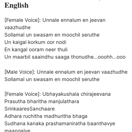
English
[Female Voice]: Unnale ennalum en jeevan
vaazhudhe
Sollamal un swasam en moochil seruthe
Un kaigal korkum oor nodi
En kangal ooram neer thuli
Un maarbil saaindhu saaga thonudhe…ooohh…ooo
[Male Voice]: Unnale ennalum en jeevan vaazhudhe
Sollamal un swasam en moochil seruthe
[Female Voice]: Ubhayakushala chirajeevana
Prasutha bharitha manjulathara
SrinkaaresSanchaare
Adhara ruchitha madhuritha bhaga
Sudhana kanaka prashamaniratha baanthavye
maangalye