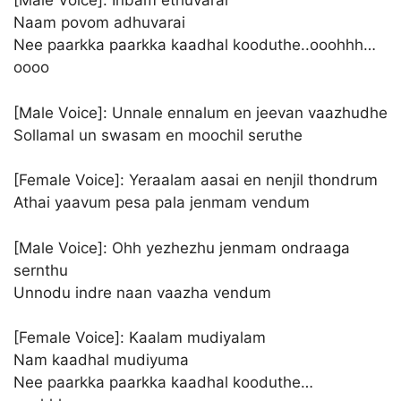
[Male Voice]: Inbam ethuvarai
Naam povom adhuvarai
Nee paarkka paarkka kaadhal kooduthe..ooohhh…
oooo
[Male Voice]: Unnale ennalum en jeevan vaazhudhe
Sollamal un swasam en moochil seruthe
[Female Voice]: Yeraalam aasai en nenjil thondrum
Athai yaavum pesa pala jenmam vendum
[Male Voice]: Ohh yezhezhu jenmam ondraaga
sernthu
Unnodu indre naan vaazha vendum
[Female Voice]: Kaalam mudiyalam
Nam kaadhal mudiyuma
Nee paarkka paarkka kaadhal kooduthe…