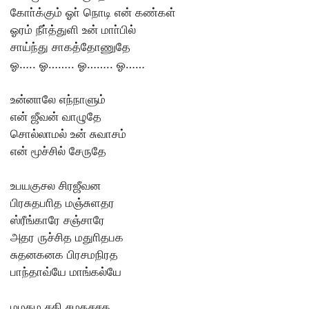
கோா்க்கும் ஓா் நொடி என் கண்கள்
ஓரம் நீா்த்துளி உன் மாா்பில்
சாய்ந்து சாகத்தோணுதே
ஓ….. ஓ…….. ஓ…….. ஓ……
உன்னாலே எந்நாளும்
என் ஜீவன் வாழுதே
சொல்லாமல் உன் சுவாசம்
என் மூச்சில் சேருதே
உபயகுசல சிரஜீவன
பிரசுதபாித மஞ்சுளதர
ஸ்ரீங்காரே சஞ்சாரே
அதர ருச்சித மதுாிதபக
சுதனகனக பிரசமநிரத
பாந்தாவ்யே மாங்கல்யே
மமதம சதி சமதசசக