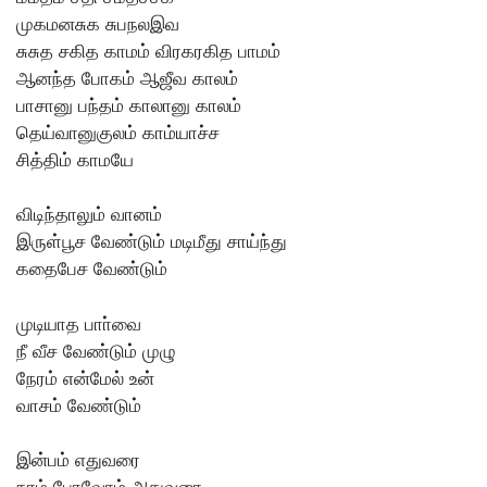
முகமனசுக சுபநலஇவ
சுசுத சகித காமம் விரகரகித பாமம்
ஆனந்த போகம் ஆஜீவ காலம்
பாசானு பந்தம் காலானு காலம்
தெய்வானுகுலம் காம்யாச்ச
சித்திம் காமயே
விடிந்தாலும் வானம்
இருள்பூச வேண்டும் மடிமீது சாய்ந்து
கதைபேச வேண்டும்
முடியாத பாா்வை
நீ வீச வேண்டும் முழு
நேரம் என்மேல் உன்
வாசம் வேண்டும்
இன்பம் எதுவரை