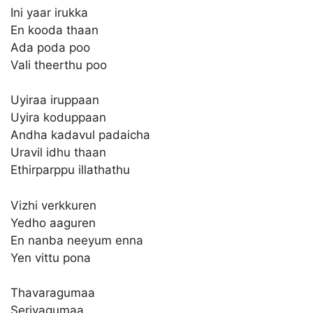
Ini yaar irukka
En kooda thaan
Ada poda poo
Vali theerthu poo
Uyiraa iruppaan
Uyira koduppaan
Andha kadavul padaicha
Uravil idhu thaan
Ethirparppu illathathu
Vizhi verkkuren
Yedho aaguren
En nanba neeyum enna
Yen vittu pona
Thavaragumaa
Seriyagumaa