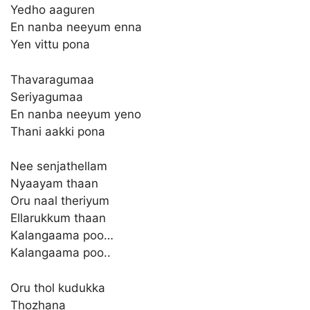
Yedho aaguren
En nanba neeyum enna
Yen vittu pona
Thavaragumaa
Seriyagumaa
En nanba neeyum yeno
Thani aakki pona
Nee senjathellam
Nyaayam thaan
Oru naal theriyum
Ellarukkum thaan
Kalangaama poo…
Kalangaama poo..
Oru thol kudukka
Thozhana