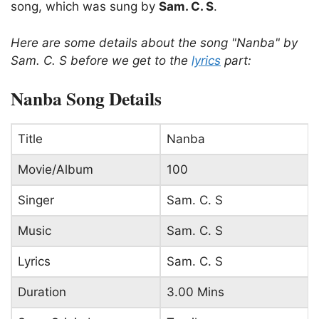
song, which was sung by
Sam. C. S
.
Here are some details about the song "Nanba" by
Sam. C. S before we get to the
lyrics
part:
Nanba Song Details
Title
Nanba
Movie/Album
100
Singer
Sam. C. S
Music
Sam. C. S
Lyrics
Sam. C. S
Duration
3.00 Mins