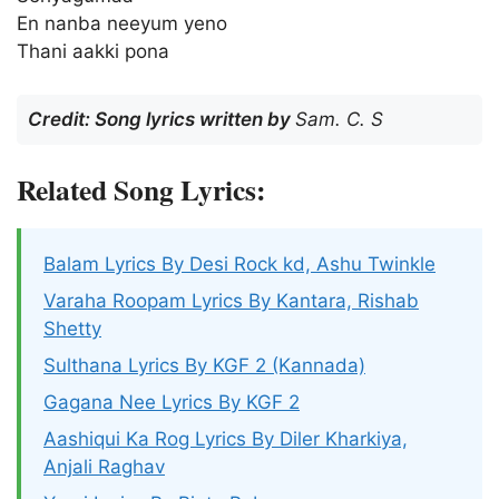
En nanba neeyum yeno
Thani aakki pona
Credit: Song lyrics written by
Sam. C. S
Related Song Lyrics:
Balam Lyrics By Desi Rock kd, Ashu Twinkle
Varaha Roopam Lyrics By Kantara, Rishab
Shetty
Sulthana Lyrics By KGF 2 (Kannada)
Gagana Nee Lyrics By KGF 2
Aashiqui Ka Rog Lyrics By Diler Kharkiya,
Anjali Raghav