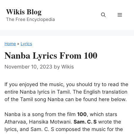
Skip
Wikis Blog
to
Menu
content
The Free Encyclopedia
Home
»
Lyrics
Nanba Lyrics From 100
November 10, 2023
by
Wikis
If you enjoyed the music, you should try to read the
entire Nanba lyrics in Tamil. The English translation
of the Tamil song Nanba can be found here below.
Nanba is a song from the film
100
, which stars
Atharvaa, Hansika Motwani.
Sam. C. S
wrote the
lyrics, and Sam. C. S composed the music for the