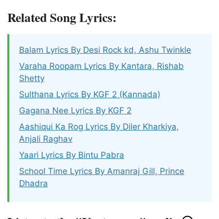
Related Song Lyrics:
Balam Lyrics By Desi Rock kd, Ashu Twinkle
Varaha Roopam Lyrics By Kantara, Rishab
Shetty
Sulthana Lyrics By KGF 2 (Kannada)
Gagana Nee Lyrics By KGF 2
Aashiqui Ka Rog Lyrics By Diler Kharkiya,
Anjali Raghav
Yaari Lyrics By Bintu Pabra
School Time Lyrics By Amanraj Gill, Prince
Dhadra