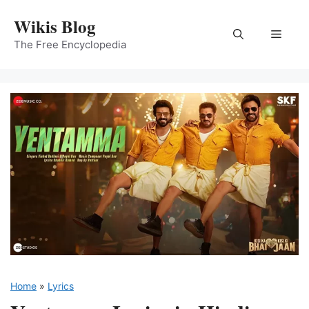
Skip
Wikis Blog
to
Menu
content
The Free Encyclopedia
Home
»
Lyrics