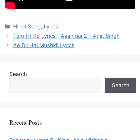
Categories
Hindi Song
,
Lyrics
Tum Hi Ho Lyrics | Aashiqui 2 – Arijit Singh
Ae Dil Hai Mushkil Lyrics
Search
Search
Recent Posts