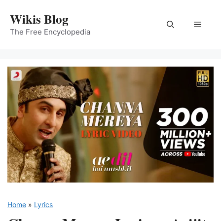
Skip
Wikis Blog
to
Menu
content
The Free Encyclopedia
Home
»
Lyrics