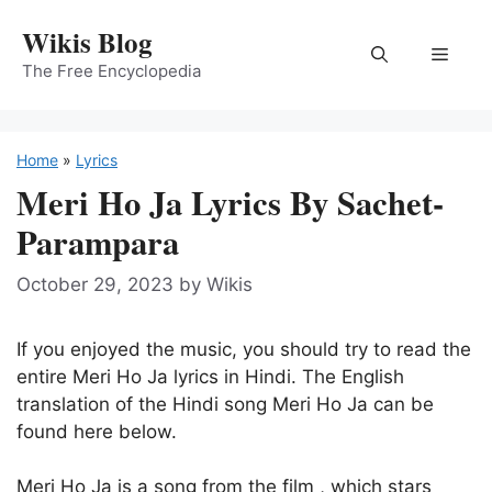
Skip
Wikis Blog
to
Menu
content
The Free Encyclopedia
Home
»
Lyrics
Meri Ho Ja Lyrics By Sachet-
Parampara
October 29, 2023
by
Wikis
If you enjoyed the music, you should try to read the
entire Meri Ho Ja lyrics in Hindi. The English
translation of the Hindi song Meri Ho Ja can be
found here below.
Meri Ho Ja is a song from the film
, which stars