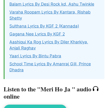
Balam Lyrics By Desi Rock kd, Ashu Twinkle
Varaha Roopam Lyrics By Kantara, Rishab
Shetty
Sulthana Lyrics By KGF 2 (Kannada)
Gagana Nee Lyrics By KGF 2
Aashiqui Ka Rog Lyrics By Diler Kharkiya,
Anjali Raghav
Yaari Lyrics By Bintu Pabra
School Time Lyrics By Amanraj Gill, Prince
Dhadra
Listen to the "Meri Ho Ja " audio
online