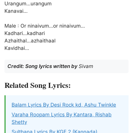
Urangum…urangum
Kanavai…
Male : Or ninaivum…or ninaivum…
Kadhari…kadhari
Azhaithal…azhaithaal
Kavidhai…
Credit: Song lyrics written by
Sivam
Related Song Lyrics:
Balam Lyrics By Desi Rock kd, Ashu Twinkle
Varaha Roopam Lyrics By Kantara, Rishab
Shetty
Sulthana Lyrics By KGF 2 (Kannada)