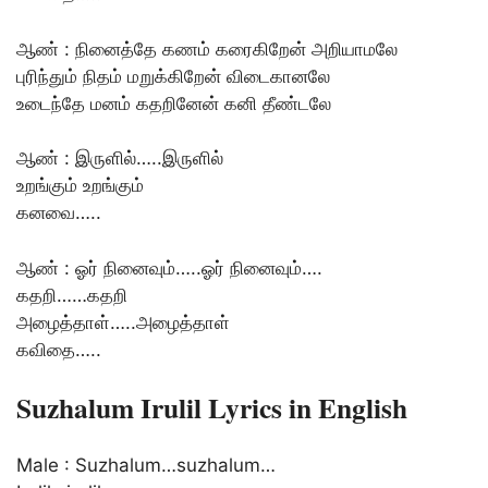
ஆண் : நினைத்தே கணம் கரைகிறேன் அறியாமலே
புரிந்தும் நிதம் மறுக்கிறேன் விடைகானலே
உடைந்தே மனம் கதறினேன் கனி தீண்டலே
ஆண் : இருளில்…..இருளில்
உறங்கும் உறங்கும்
கனவை…..
ஆண் : ஓர் நினைவும்…..ஓர் நினைவும்….
கதறி……கதறி
அழைத்தாள்…..அழைத்தாள்
கவிதை…..
Suzhalum Irulil Lyrics in English
Male : Suzhalum…suzhalum…