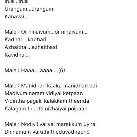
Irulil…irulil
Urangum…urangum
Kanavai…
Male : Or ninaivum…or ninaivum…
Kadhari…kadhari
Azhaithal…azhaithaal
Kavidhai…
Male : Haaa….aaaa….(6)
Male : Manidhan kaaka manidhan odi
Madiyum neram vidiyal ketpaan
Vidintha pagalil kalakkam theenda
Kalagam theetti nizhaiyai poipaan
Male : Nodiyil valiyai marakkum uyirai
Dhinamum varuthi theduvadhaeno