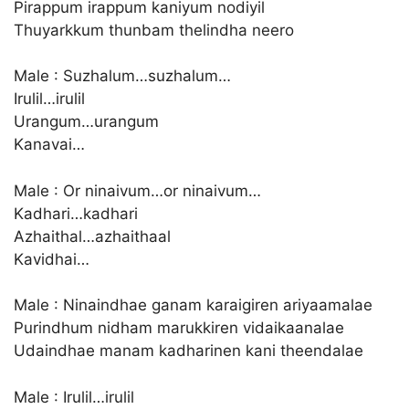
Pirappum irappum kaniyum nodiyil
Thuyarkkum thunbam thelindha neero
Male : Suzhalum…suzhalum…
Irulil…irulil
Urangum…urangum
Kanavai…
Male : Or ninaivum…or ninaivum…
Kadhari…kadhari
Azhaithal…azhaithaal
Kavidhai…
Male : Ninaindhae ganam karaigiren ariyaamalae
Purindhum nidham marukkiren vidaikaanalae
Udaindhae manam kadharinen kani theendalae
Male : Irulil…irulil