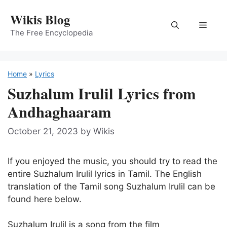
Skip
Wikis Blog
to
Menu
content
The Free Encyclopedia
Home
»
Lyrics
Suzhalum Irulil Lyrics from
Andhaghaaram
October 21, 2023
by
Wikis
If you enjoyed the music, you should try to read the
entire Suzhalum Irulil lyrics in Tamil. The English
translation of the Tamil song Suzhalum Irulil can be
found here below.
Suzhalum Irulil is a song from the film