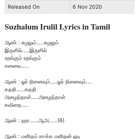
Released On
6 Nov 2020
Suzhalum Irulil Lyrics in Tamil
ஆண் : சுழலும்…..சுழலும்
இருளில்…..இருளில்
உறங்கும் உறங்கும்
கனவை…..
ஆண் : ஓர் நினைவும்…..ஓர் நினைவும்….
கதறி……கதறி
அழைத்தாள்…..அழைத்தாள்
கவிதை…..
ஆண் : ஹா……ஆஅ……(6)
ஆண் : மனிதம் காக்க மனிதன் ஓடி